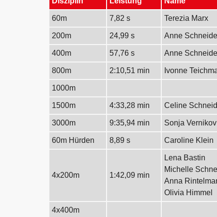
Disziplin
Leistung
Name
60m
7,82 s
Terezia Marx
200m
24,99 s
Anne Schneide
400m
57,76 s
Anne Schneide
800m
2:10,51 min
Ivonne Teichm
1000m
1500m
4:33,28 min
Celine Schneid
3000m
9:35,94 min
Sonja Vernikov
60m Hürden
8,89 s
Caroline Klein
Lena Bastin
Michelle Schne
4x200m
1:42,09 min
Anna Rintelma
Olivia Himmel
4x400m