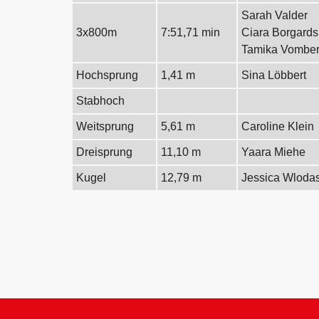
Sarah Valder
3x800m
7:51,71 min
Ciara Borgards
Tamika Vombe
Hochsprung
1,41 m
Sina Löbbert
Stabhoch
Weitsprung
5,61 m
Caroline Klein
Dreisprung
11,10 m
Yaara Miehe
Kugel
12,79 m
Jessica Wloda