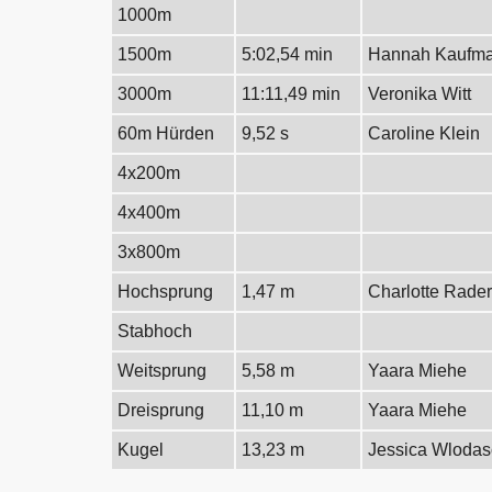
1000m
1500m
5:02,54 min
Hannah Kaufm
3000m
11:11,49 min
Veronika Witt
60m Hürden
9,52 s
Caroline Klein
4x200m
4x400m
3x800m
Hochsprung
1,47 m
Charlotte Rade
Stabhoch
Weitsprung
5,58 m
Yaara Miehe
Dreisprung
11,10 m
Yaara Miehe
Kugel
13,23 m
Jessica Wlodas