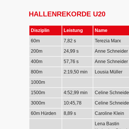
HALLENREKORDE U20
Disziplin
Leistung
Name
60m
7,82 s
Terezia Marx
200m
24,99 s
Anne Schneider
400m
57,76 s
Anne Schneider
800m
2:19,50 min
Lousia Müller
1000m
1500m
4:52,99 min
Celine Schneide
3000m
10:45,78
Celine Schneide
60m Hürden
8,89 s
Caroline Klein
Lena Bastin