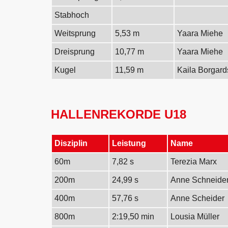
Stabhoch
Weitsprung
5,53 m
Yaara Miehe
Dreisprung
10,77 m
Yaara Miehe
Kugel
11,59 m
Kaila Borgard
HALLENREKORDE U18
Disziplin
Leistung
Name
60m
7,82 s
Terezia Marx
200m
24,99 s
Anne Schneide
400m
57,76 s
Anne Scheider
800m
2:19,50 min
Lousia Müller