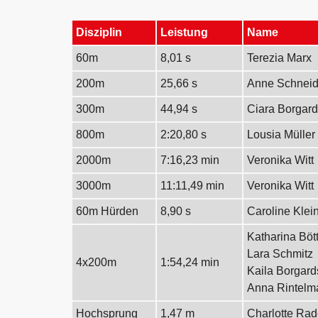
Disziplin
Leistung
Name
60m
8,01 s
Terezia Marx
200m
25,66 s
Anne Schneid
300m
44,94 s
Ciara Borgar
800m
2:20,80 s
Lousia Müller
2000m
7:16,23 min
Veronika Witt
3000m
11:11,49 min
Veronika Witt
60m Hürden
8,90 s
Caroline Klei
Katharina Böt
Lara Schmitz
4x200m
1:54,24 min
Kaila Borgard
Anna Rintelm
Hochsprung
1,47 m
Charlotte Ra