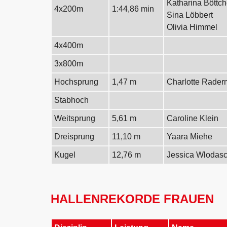
Katharina Böttch
4x200m
1:44,86 min
Sina Löbbert
Olivia Himmel
4x400m
3x800m
Hochsprung
1,47 m
Charlotte Rader
Stabhoch
Weitsprung
5,61 m
Caroline Klein
Dreisprung
11,10 m
Yaara Miehe
Kugel
12,76 m
Jessica Wlodas
HALLENREKORDE FRAUEN